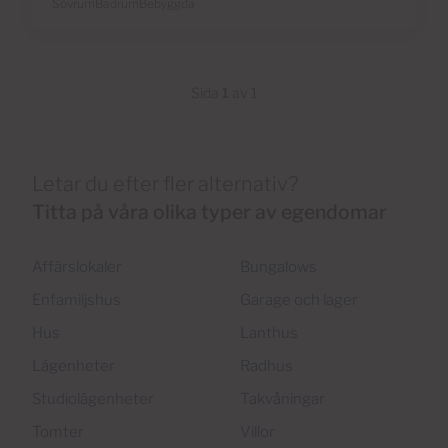
Sovrum
Badrum
Bebyggda
Sida
1
av 1
Letar du efter fler alternativ?
Titta på våra olika typer av egendomar
Affärslokaler
Bungalows
Enfamiljshus
Garage och lager
Hus
Lanthus
Lägenheter
Radhus
Studiolägenheter
Takvåningar
Tomter
Villor