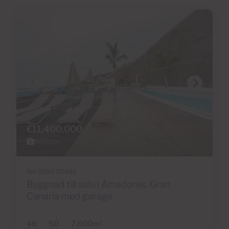
€11,400,000
90 Foton
Ref 0092-00466
Byggnad till salu i Amadores, Gran
Canaria med garage
46
50
7,600m
2