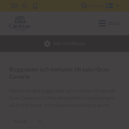
Referens
info@cardenas-
+34
+34
Svensk
grancanaria.com
928
928
150
150
Menu
650
650
Sök och filtrera
Byggnader och komplex till salu i Gran
Canaria
Välj bland våra byggnader och komplex till salu på
Gran Canaria och hitta den perfekta investeringen
på ön där turist- och nöjesindustrin aldrig sover.