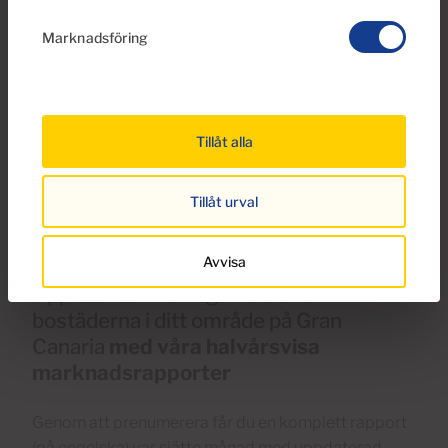
Marknadsföring
Tillåt alla
Tillåt urval
Avvisa
Upptäck det verkliga värdet av
bostäderna i ditt område på Gran
Canaria
med våra halvårsvisa
marknadsrapporter
Genom att prenumerera får du en komplett rapport
(på engelska) var sjätte månad med uppdaterad