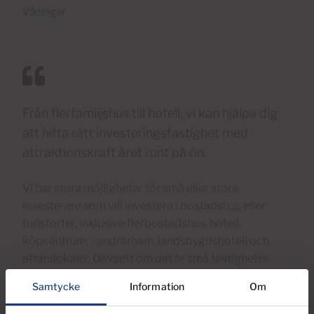
Våningar
Från flerfamiljshus till hotell, vi kan hjälpa dig
att hitta rätt investeringsfastighet med
attraktionskraft året runt på ön.
Vi har stora möjligheter för små eller stora
investerare som vill investera i bostadshus eller
turistorter, inklusive flerbostadshus, hotell,
köpcentrum, vandrarhem, landsbygdshotell och
affärslokaler. Oavsett om det är små fastigheter
med 10 till 20 enheter eller stora fastigheter och
Samtycke
Information
Om
resorter på 50 till 100 enheter eller mer, så
underlättar vi ditt köp på Gran Canaria. På Gran