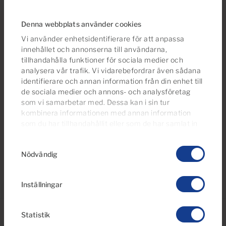
Canaria är turismen central och efterfrågan är stor
på hela ön, från de livliga turistorterna som har
Denna webbplats använder cookies
utmärkta faciliteter och gyllene stränder, till mindre
Vi använder enhetsidentifierare för att anpassa
och lugnare byar i det inre av ön, bland spektakulära
innehållet och annonserna till användarna,
tillhandahålla funktioner för sociala medier och
klippor och dalgångar i det vulkaniska landskapet.
analysera vår trafik. Vi vidarebefordrar även sådana
Vi kan hjälpa dig att hitta de fastigheter som passar
identifierare och annan information från din enhet till
ditt val av läge och nivå på investering bäst och kan
de sociala medier och annons- och analysföretag
utlova soliga dagar under hela året tack vare öns
som vi samarbetar med. Dessa kan i sin tur
avundsvärda klimat.
kombinera informationen med annan information
som du har tillhandahållit eller som de har samlat in
när du har använt deras tjänster.
Du kan ändra eller
Samtyckesval
dra tillbaka ditt samtycke
till cookie-förklaringen på
Nödvändig
vår webbplats.
Inställningar
Statistik