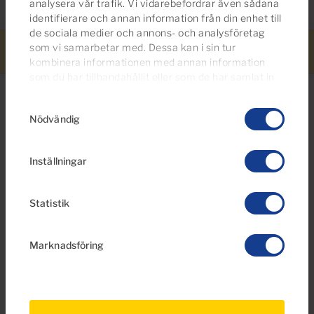
analysera vår trafik. Vi vidarebefordrar även sådana
identifierare och annan information från din enhet till
de sociala medier och annons- och analysföretag
som vi samarbetar med. Dessa kan i sin tur
Ring oss
WhatsApp
Fastighetsavisering
Mer info
Sök
kombinera informationen med annan information
som du har tillhandahållit eller som de har samlat in
när du har använt deras tjänster.
Du kan ändra eller
Samtyckesval
dra tillbaka ditt samtycke
till cookie-förklaringen på
Nödvändig
vår webbplats.
Letar du efter fler alternativ?
Inställningar
Du kan också vara intresserad av dessa
egendomar
Statistik
Marknadsföring