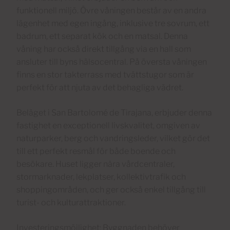
funktionell miljö. Övre våningen består av en andra
lägenhet med egen ingång, inklusive tre sovrum, ett
badrum, ett separat kök och en matsal. Denna
våning har också direkt tillgång via en hall som
ansluter till byns hälsocentral. På översta våningen
finns en stor takterrass med tvättstugor som är
perfekt för att njuta av det behagliga vädret.
Beläget i San Bartolomé de Tirajana, erbjuder denna
fastighet en exceptionell livskvalitet, omgiven av
naturparker, berg och vandringsleder, vilket gör det
till ett perfekt resmål för både boende och
besökare. Huset ligger nära vårdcentraler,
stormarknader, lekplatser, kollektivtrafik och
shoppingområden, och ger också enkel tillgång till
turist- och kulturattraktioner.
Investeringsmöjlighet: Byggnaden behöver