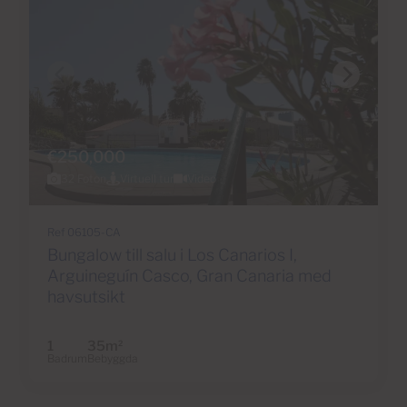
€250,000
32 Foton
Virtuell tur
Video
Ref 06105-CA
Bungalow till salu i Los Canarios I,
Arguineguín Casco, Gran Canaria med
havsutsikt
1
35m
2
Badrum
Bebyggda