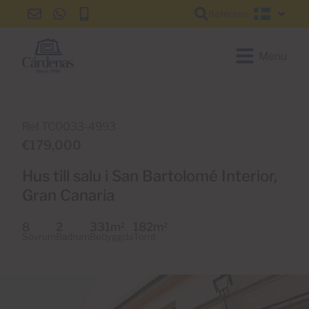
Referens
info@cardenas-
+34
+34
Svensk
grancanaria.com
928
928
150
150
Menu
650
650
Ref TC0033-4993
€179,000
Hus till salu i San Bartolomé Interior,
Gran Canaria
8
2
331m
182m
2
2
Sovrum
Badrum
Bebyggda
Tomt