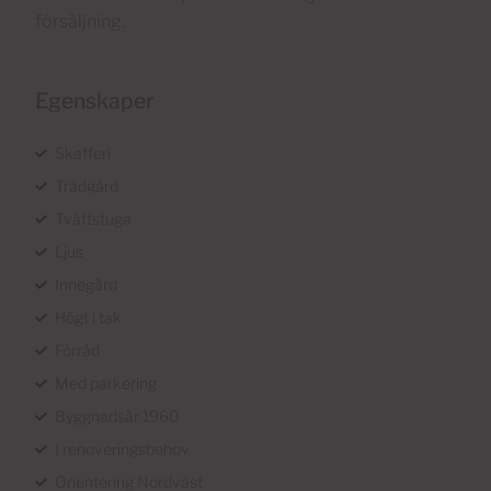
försäljning.
Egenskaper
Skafferi
Trädgård
Tvättstuga
Ljus
Innegård
Högt i tak
Förråd
Med parkering
Byggnadsår 1960
I renoveringsbehov
Orientering Nordväst