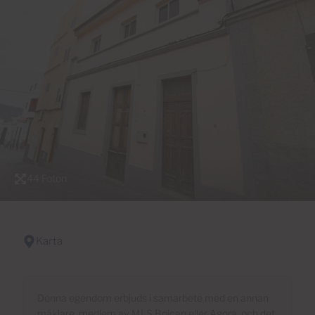
44 Foton
Karta
Denna egendom erbjuds i samarbete med en annan
mäklare, medlem av MLS Boican eller Agora, och det