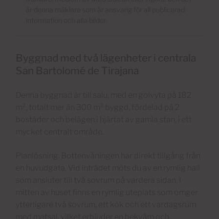
är denna mäklare som är ansvarig för all publicerad
information och alla bilder.
Byggnad med två lägenheter i centrala
San Bartolomé de Tirajana
Denna byggnad är till salu, med en golvyta på 182
m², totalt mer än 300 m² byggd, fördelad på 2
bostäder och belägen i hjärtat av gamla stan, i ett
mycket centralt område.
Planlösning: Bottenvåningen har direkt tillgång från
en huvudgata. Vid inträdet möts du av en rymlig hall
som ansluter till två sovrum på vardera sidan. I
mitten av huset finns en rymlig uteplats som omger
ytterligare två sovrum, ett kök och ett vardagsrum
med matsal, vilket erbjuder en bekväm och