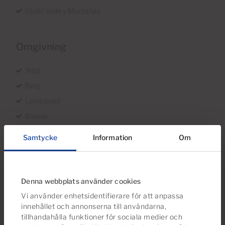
Utsikt Valle y Montañas
Omgivning
Träd
Berg
Landsbygd
Bussar
Centralt
Samtycke
Information
Om
Energicertifikat
Denna webbplats använder cookies
Under behandling
Vi använder enhetsidentifierare för att anpassa
innehållet och annonserna till användarna,
tillhandahålla funktioner för sociala medier och