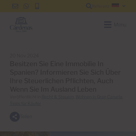
Referenz
info@cardenas-
+34
+34
Deutsc
grancanaria.com
928
928
150
150
Menu
650
650
20 Nov 2024
Besitzen Sie Eine Immobilie In
Spanien? Informieren Sie Sich Über
Ihre Steuerlichen Pflichten, Auch
Wenn Sie Im Ausland Leben
Veröffentlicht in
Recht & Steuern
,
Wohnen in Gran Canaria
,
Tipps für Käufer
Teilen