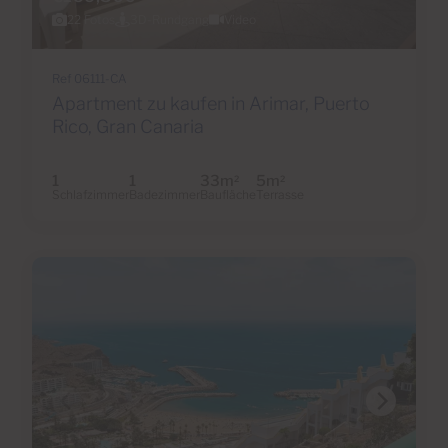
22 Fotos
3D-Rundgang
Video
Ref 06111-CA
Apartment zu kaufen in Arimar, Puerto
Rico, Gran Canaria
1
1
33m
5m
2
2
Schlafzimmer
Badezimmer
Baufläche
Terrasse