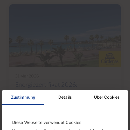
31 Mar 2026
Energiezertifikat 2026:
Auswirkungen auf Verkauf und
Zustimmung
Details
Über Cookies
Finanzierung im Süden Gran
Canarias
Diese Webseite verwendet Cookies