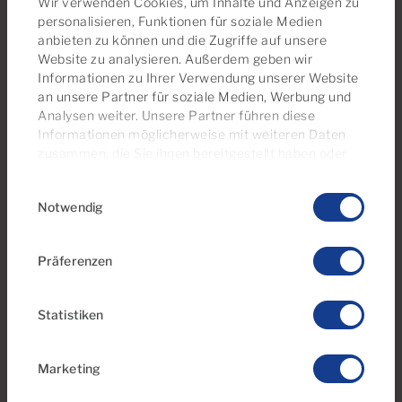
Wir verwenden Cookies, um Inhalte und Anzeigen zu
personalisieren, Funktionen für soziale Medien
anbieten zu können und die Zugriffe auf unsere
Wir empfehlen
Website zu analysieren. Außerdem geben wir
Informationen zu Ihrer Verwendung unserer Website
Werfen Sie einen Blick auf diese
an unsere Partner für soziale Medien, Werbung und
Immobilienauswahl
Analysen weiter. Unsere Partner führen diese
Informationen möglicherweise mit weiteren Daten
zusammen, die Sie ihnen bereitgestellt haben oder
die sie im Rahmen Ihrer Nutzung der Dienste
Einwilligungsauswahl
gesammelt haben. Sie können Ihre
Notwendig
Einwilligungseinstellungen jederzeit auf unserer
Cookie-Richtlinienseite
verwalten
Präferenzen
Statistiken
€164,000
Marketing
28 Fotos
3D-Rundgang
Video