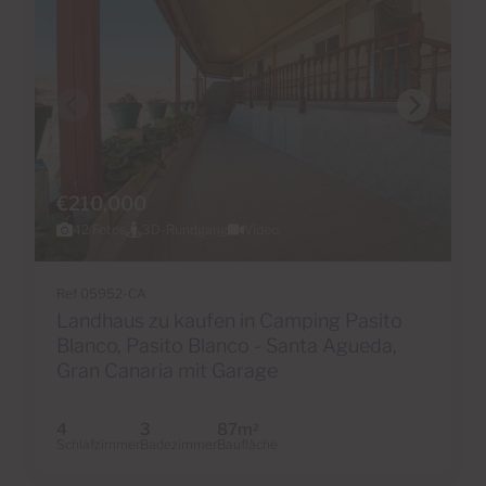
€210,000
42 Fotos
3D-Rundgang
Video
Ref 05952-CA
Landhaus zu kaufen in Camping Pasito
Blanco, Pasito Blanco - Santa Agueda,
Gran Canaria mit Garage
4
3
87m
2
Schlafzimmer
Badezimmer
Baufläche