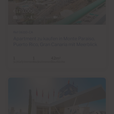
€179,000
28 Fotos
3D-Rundgang
Video
Ref 06110-CA
Apartment zu kaufen in Monte Paraiso,
Puerto Rico, Gran Canaria mit Meerblick
1
1
42m
2
Schlafzimmer
Badezimmer
Baufläche