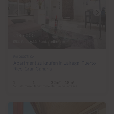
€195,000
31 Fotos
3D-Rundgang
Video
Ref 06075-CA
Apartment zu kaufen in Lairaga, Puerto
Rico, Gran Canaria
1
1
32m
18m
2
2
Schlafzimmer
Badezimmer
Baufläche
Terrasse