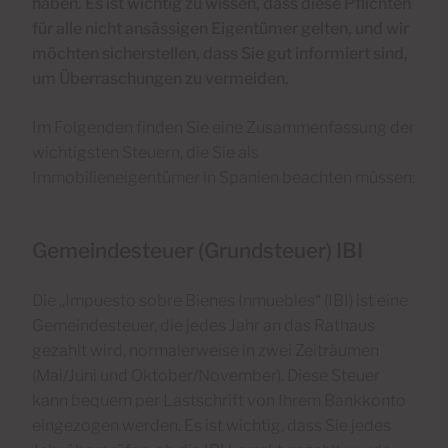
haben. Es ist wichtig zu wissen, dass diese Pflichten
für alle nicht ansässigen Eigentümer gelten, und wir
möchten sicherstellen, dass Sie gut informiert sind,
um Überraschungen zu vermeiden.
Im Folgenden finden Sie eine Zusammenfassung der
wichtigsten Steuern, die Sie als
Immobilieneigentümer in Spanien beachten müssen:
Gemeindesteuer (Grundsteuer) IBI
Die „Impuesto sobre Bienes Inmuebles“ (IBI) ist eine
Gemeindesteuer, die jedes Jahr an das Rathaus
gezahlt wird, normalerweise in zwei Zeiträumen
(Mai/Juni und Oktober/November). Diese Steuer
kann bequem per Lastschrift von Ihrem Bankkonto
eingezogen werden. Es ist wichtig, dass Sie jedes