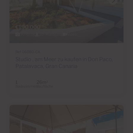
€190,000
30 Fotos
3D-Rundgang
Video
Ref 06080-CA
Studio , am Meer zu kaufen in Don Paco,
Patalavaca, Gran Canaria
1
26m
2
Badezimmer
Baufläche