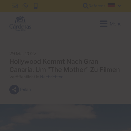
Referenz
info@cardenas-
+34
+34
Deutsc
grancanaria.com
928
928
150
150
Menu
650
650
29 Mar 2022
Hollywood Kommt Nach Gran
Canaria, Um "The Mother" Zu Filmen
Veröffentlicht in
Nachrichten
Teilen