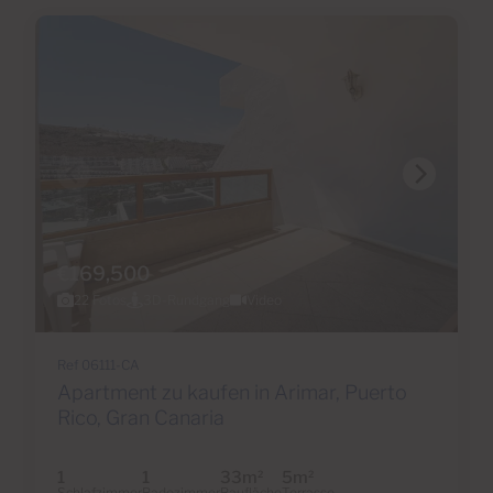
€169,500
22 Fotos
3D-Rundgang
Video
Ref 06111-CA
Apartment zu kaufen in Arimar, Puerto
Rico, Gran Canaria
1
1
33m
5m
2
2
Schlafzimmer
Badezimmer
Baufläche
Terrasse