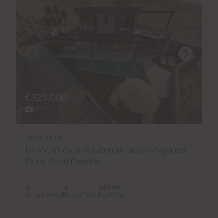
€325,000
13 Fotos
Ref 06113-CA
Grundstück zu kaufen in Tauro-Playa del
Cura, Gran Canaria
3
3
243m
2
Schlafzimmer
Badezimmer
Baufläche