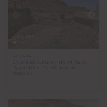
€260,000
8 Fotos
Ref 06114-CA
Grundstück zu kaufen in R1-A1, Tauro-
Playa del Cura, Gran Canaria mit
Meerblick