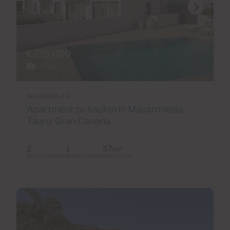
€375,000
6 Fotos
Ref 06093-CA
Apartment zu kaufen in Macaronesia,
Tauro, Gran Canaria
2
1
57m
2
Schlafzimmer
Badezimmer
Baufläche