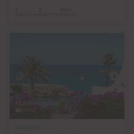
1
2
50m
2
Schlafzimmer
Badezimmer
Baufläche
€1,800 monatlich
26 Fotos
Ref 06104-CA