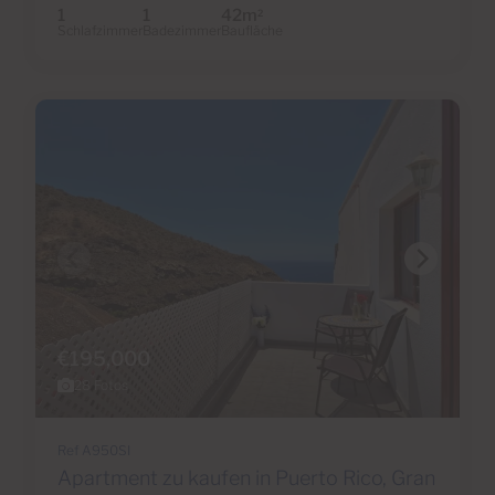
1
1
42m
2
Schlafzimmer
Badezimmer
Baufläche
€195,000
28 Fotos
Ref A950SI
Apartment zu kaufen in Puerto Rico, Gran