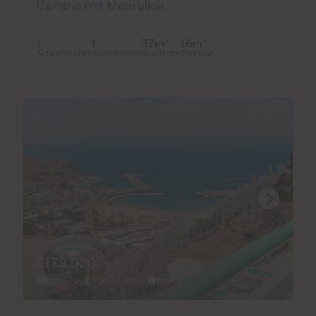
Canaria mit Meerblick
1
1
37m
16m
2
2
Schlafzimmer
Badezimmer
Baufläche
Terrasse
€179,000
28 Fotos
3D-Rundgang
Video