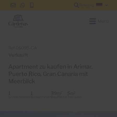
Referenz
info@cardenas-
+34
+34
Deutsc
grancanaria.com
928
928
150
150
Menu
650
650
Ref 06095-CA
Verkauft
Apartment zu kaufen in Arimar,
Puerto Rico, Gran Canaria mit
Meerblick
1
1
39m
5m
2
2
Schlafzimmer
Badezimmer
Baufläche
Terrasse