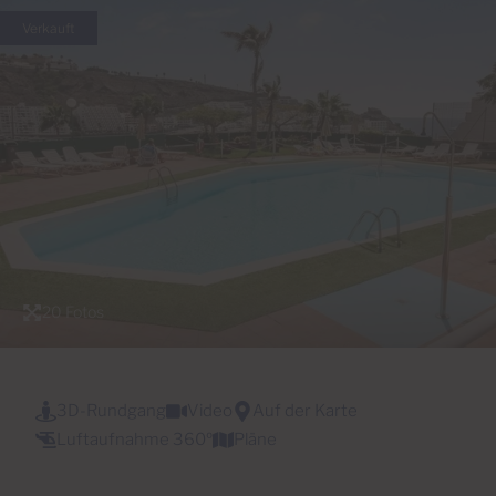
Verkauft
20 Fotos
3D-Rundgang
Video
Auf der Karte
Luftaufnahme 360º
Pläne