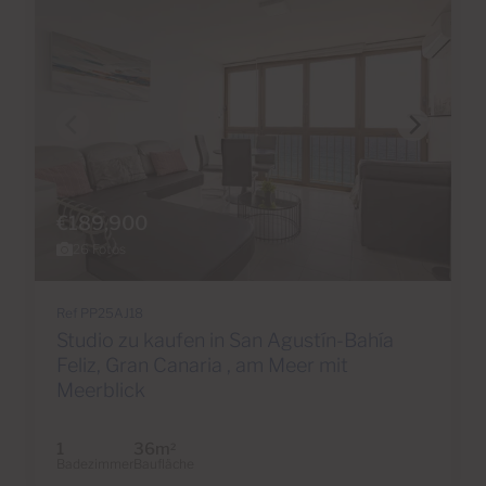
€189,900
26 Fotos
Ref PP25AJ18
Studio zu kaufen in San Agustín-Bahía
Feliz, Gran Canaria , am Meer mit
Meerblick
1
36m
2
Badezimmer
Baufläche