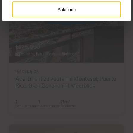
Ablehnen
€175,000
25 Fotos
3D-Rundgang
Video
Ref 06115-CA
Apartment zu kaufen in Montesol, Puerto
Rico, Gran Canaria mit Meerblick
1
1
41m
2
Schlafzimmer
Badezimmer
Baufläche