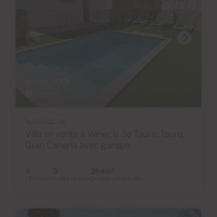
€950,000
47 Photos
Ref 06032-CA
Villa en vente à Venecia de Tauro, Tauro,
Gran Canaria avec garage
3
3
284m
2
Chambres
Salles de bain
Surface construite