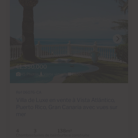
€1,350,000
45 Photos
Visite virtuelle
Vidéo
Ref 06076-CA
Villa de Luxe en vente à Vista Atlántico,
Puerto Rico, Gran Canaria avec vues sur
mer
4
3
138m
2
Chambres
Salles de bain
Surface construite