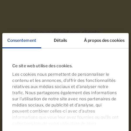
Ce que disent nos clients
Consentement
Détails
À propos des cookies
Ce site web utilise des cookies.
Je suis extrêmement satisfait du résultat
Les cookies nous permettent de personnaliser le
contenu et les annonces, d'offrir des fonctionnalités
obtenu par Mette Zib lors de la vente de mon
Cá
relatives aux médias sociaux et d'analyser notre
bien immobilier. Du début à la fin, tout s’est
trafic. Nous partageons également des informations
déroulé sans encombre et sans aucune
sur l'utilisation de notre site avec nos partenaires de
médias sociaux, de publicité et d'analyse, qui
complication, ce qui m’a grandement facilité la
pe
peuvent combiner celles-ci avec d'autres
tâche. La conclusion réussie de la vente, le 26
informations que vous leur avez fournies ou qu'ils ont
mars 2026, a confirmé l’excellent travail
dé
collectées lors de votre utilisation de leurs
services. À tout moment, vous pouvez modifier ou
accompli par Mette tout au long du processus.
N