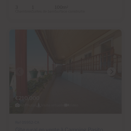
3
1
100m
2
Chambres
Salles de bain
Surface construite
€210,000
42 Photos
Visite virtuelle
Vidéo
Ref 05952-CA
Gîte rural en vente à Camping Pasito