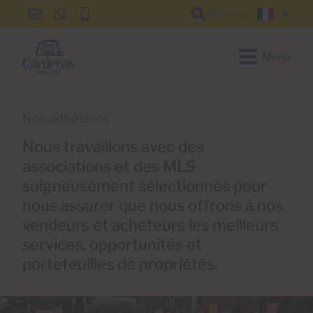
Référence
info@cardenas-
+34
+34
Françai
grancanaria.com
928
928
150
150
Menu
650
650
Nos adhésions
Nous travaillons avec des
associations et des MLS
soigneusement sélectionnés pour
nous assurer que nous offrons à nos
vendeurs et acheteurs les meilleurs
services, opportunités et
portefeuilles de propriétés.