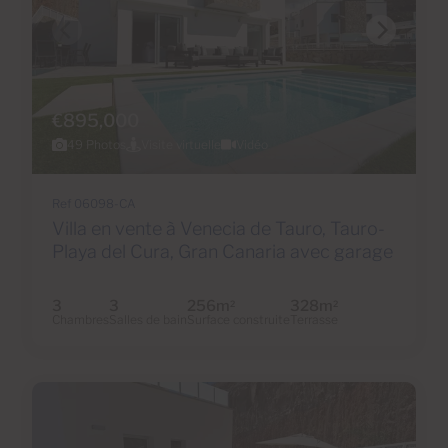
€895,000
49 Photos
Visite virtuelle
Vidéo
Ref 06098-CA
Villa en vente à Venecia de Tauro, Tauro-
Playa del Cura, Gran Canaria avec garage
3
3
256m
328m
2
2
Chambres
Salles de bain
Surface construite
Terrasse