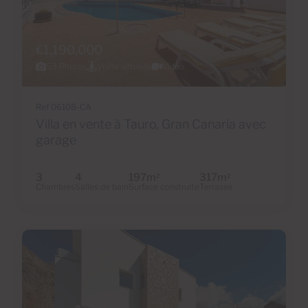
€1,190,000
53 Photos
Visite virtuelle
Vidéo
Ref 06108-CA
Villa en vente à Tauro, Gran Canaria avec
garage
3
4
197m
317m
2
2
Chambres
Salles de bain
Surface construite
Terrasse