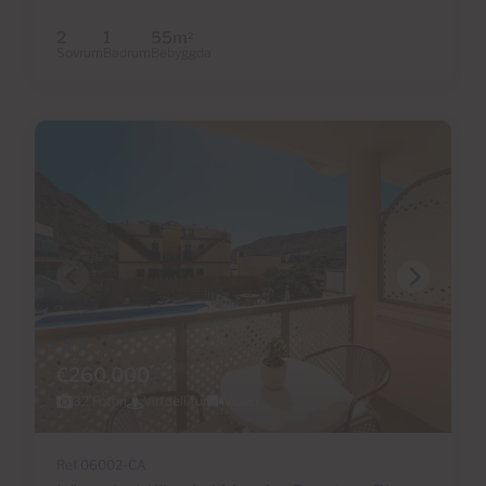
2
1
55m
2
Sovrum
Badrum
Bebyggda
€260,000
32 Foton
Virtuell tur
Video
Ref 06002-CA