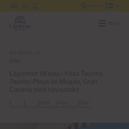
Referens
info@cardenas-
+34
+34
Svensk
grancanaria.com
928
928
150
150
Menu
650
650
Ref 06099-CA
Såld
Lägenhet till salu i Vista Taurito,
Taurito-Playa de Mogán, Gran
Canaria med havsutsikt
1
1
39m
34m
23m
2
2
2
Sovrum
Badrum
Bebyggda
Användbara
Terrass