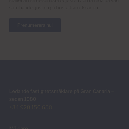
stället att se de senaste objekten och ta reda på vad
som händer just nu på bostadsmarknaden.
Prenumerera nu!
Ledande fastighetsmäklare på Gran Canaria –
sedan 1980
+34 928 150 650
Mäklare