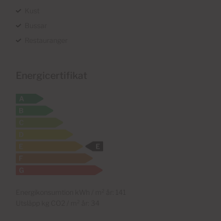
Kust
Bussar
Restauranger
Energicertifikat
Energikonsumtion kWh / m² år: 141
Utsläpp kg CO2 / m² år: 34