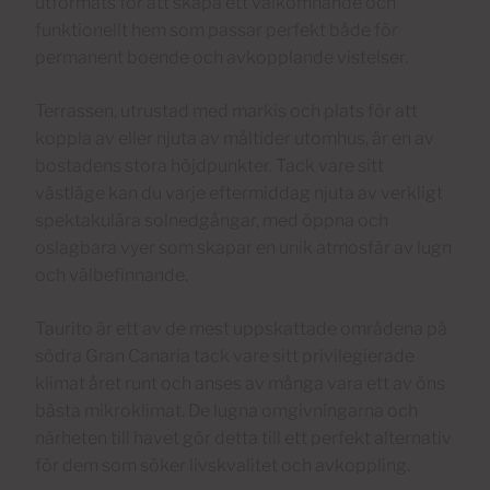
utformats för att skapa ett välkomnande och
funktionellt hem som passar perfekt både för
permanent boende och avkopplande vistelser.
Terrassen, utrustad med markis och plats för att
koppla av eller njuta av måltider utomhus, är en av
bostadens stora höjdpunkter. Tack vare sitt
västläge kan du varje eftermiddag njuta av verkligt
spektakulära solnedgångar, med öppna och
oslagbara vyer som skapar en unik atmosfär av lugn
och välbefinnande.
Taurito är ett av de mest uppskattade områdena på
södra Gran Canaria tack vare sitt privilegierade
klimat året runt och anses av många vara ett av öns
bästa mikroklimat. De lugna omgivningarna och
närheten till havet gör detta till ett perfekt alternativ
för dem som söker livskvalitet och avkoppling.