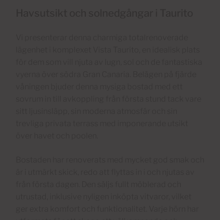
Havsutsikt och solnedgångar i Taurito
Vi presenterar denna charmiga totalrenoverade
lägenhet i komplexet Vista Taurito, en idealisk plats
för dem som vill njuta av lugn, sol och de fantastiska
vyerna över södra Gran Canaria. Belägen på fjärde
våningen bjuder denna mysiga bostad med ett
sovrum in till avkoppling från första stund tack vare
sitt ljusinsläpp, sin moderna atmosfär och sin
trevliga privata terrass med imponerande utsikt
över havet och poolen.
Bostaden har renoverats med mycket god smak och
är i utmärkt skick, redo att flyttas in i och njutas av
från första dagen. Den säljs fullt möblerad och
utrustad, inklusive nyligen inköpta vitvaror, vilket
ger extra komfort och funktionalitet. Varje hörn har