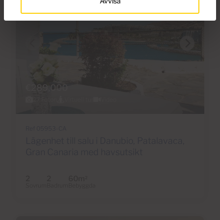
Avvisa
€289,000
27 Foton
Virtuell tur
Video
Ref 05953-CA
Lägenhet till salu i Danubio, Patalavaca,
Gran Canaria med havsutsikt
2
2
60m
2
Sovrum
Badrum
Bebyggda