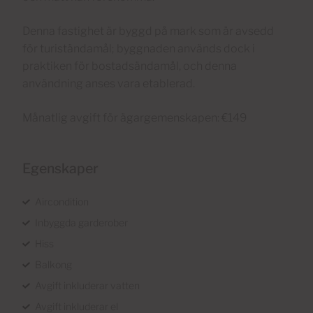
Denna fastighet är byggd på mark som är avsedd
för turiständamål; byggnaden används dock i
praktiken för bostadsändamål, och denna
användning anses vara etablerad.
Månatlig avgift för ägargemenskapen: €149
Egenskaper
Aircondition
Inbyggda garderober
Hiss
Balkong
Avgift inkluderar vatten
Avgift inkluderar el