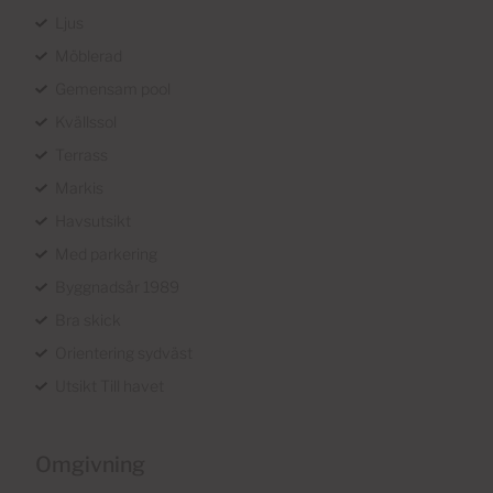
Ljus
Möblerad
Gemensam pool
Kvällssol
Terrass
Markis
Havsutsikt
Med parkering
Byggnadsår 1989
Bra skick
Orientering sydväst
Utsikt Till havet
Omgivning