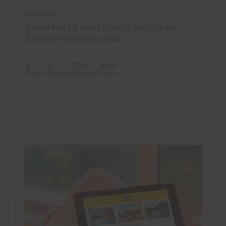
Ref A950SI
Lägenhet till salu i Puerto Rico, Gran
Canaria med havsutsikt
1
1
37m
16m
2
2
Sovrum
Badrum
Bebyggda
Terrass