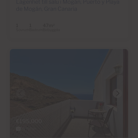
Lägenhet till salu i Mogán, Puerto y Playa
de Mogán, Gran Canaria
1
1
47m
2
Sovrum
Badrum
Bebyggda
€195,000
28 Foton