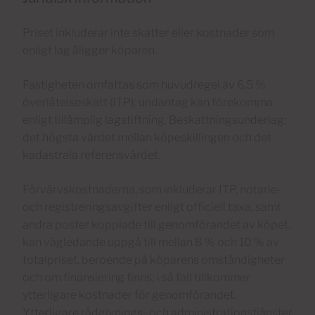
Priset inkluderar inte skatter eller kostnader som
enligt lag åligger köparen.
Fastigheten omfattas som huvudregel av 6,5 %
överlåtelseskatt (ITP); undantag kan förekomma
enligt tillämplig lagstiftning. Beskattningsunderlag:
det högsta värdet mellan köpeskillingen och det
kadastrala referensvärdet.
Förvärvskostnaderna, som inkluderar ITP, notarie-
och registreringsavgifter enligt officiell taxa, samt
andra poster kopplade till genomförandet av köpet,
kan vägledande uppgå till mellan 8 % och 10 % av
totalpriset, beroende på köparens omständigheter
och om finansiering finns; i så fall tillkommer
ytterligare kostnader för genomförandet.
Ytterligare rådgivnings- och administrationstjänster