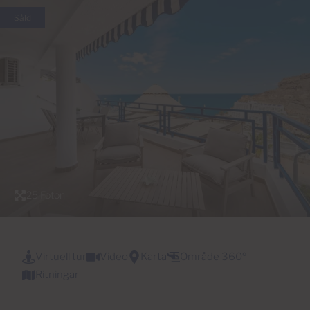
Såld
25 Foton
Virtuell tur
Video
Karta
Område 360º
Ritningar