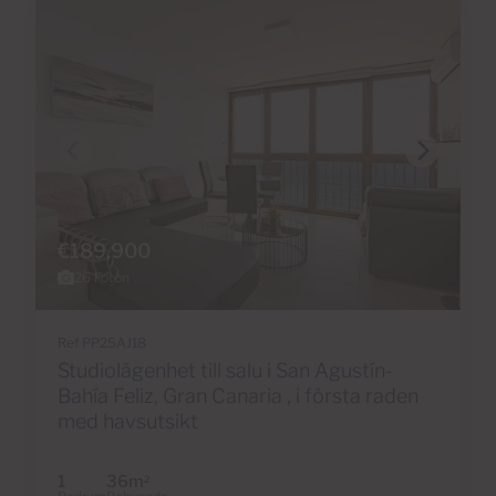
€189,900
26 Foton
Ref PP25AJ18
Studiolägenhet till salu i San Agustín-
Bahía Feliz, Gran Canaria , i första raden
med havsutsikt
1
36m
2