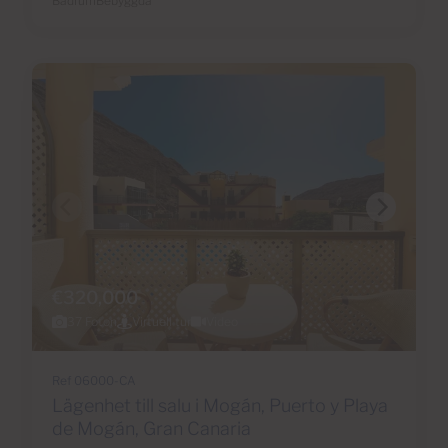
Badrum
Bebyggda
€320,000
37 Foton
Virtuell tur
Video
Ref 06000-CA
Lägenhet till salu i Mogán, Puerto y Playa
de Mogán, Gran Canaria