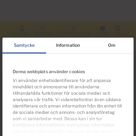
Ring oss
WhatsApp
Fastighetsavisering
Mer info
Sök
Samtycke
Information
Om
Denna webbplats använder cookies
Letar du efter fler alternativ?
Vi använder enhetsidentifierare för att anpassa
Du kan också vara intresserad av dessa
innehållet och annonserna till användarna,
egendomar
tillhandahålla funktioner för sociala medier och
analysera vår trafik. Vi vidarebefordrar även sådana
identifierare och annan information från din enhet till
de sociala medier och annons- och analysföretag
som vi samarbetar med. Dessa kan i sin tur
kombinera informationen med annan information
som du har tillhandahållit eller som de har samlat in