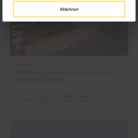
Ablehnen
€169,500
22 Fotos
3D-Rundgang
Video
Ref 06111-CA
Apartment zu kaufen in Arimar, Puerto
Rico, Gran Canaria
1
1
33m
5m
2
2
Schlafzimmer
Badezimmer
Baufläche
Terrasse