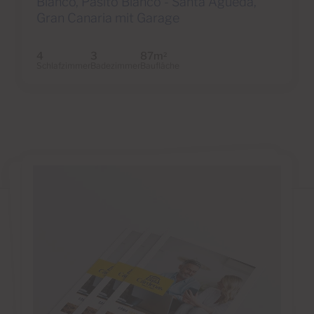
Blanco, Pasito Blanco - Santa Agueda,
Gran Canaria mit Garage
4
3
87m
2
Schlafzimmer
Badezimmer
Baufläche