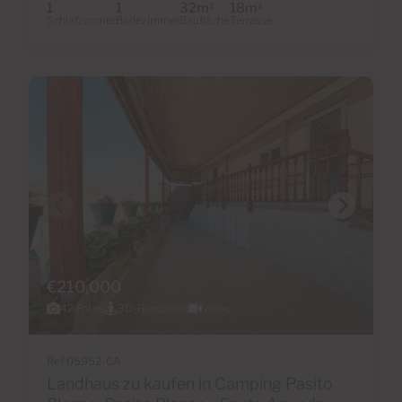
1
1
32m
18m
2
2
Schlafzimmer
Badezimmer
Baufläche
Terrasse
€210,000
42 Fotos
3D-Rundgang
Video
Ref 05952-CA
Landhaus zu kaufen in Camping Pasito