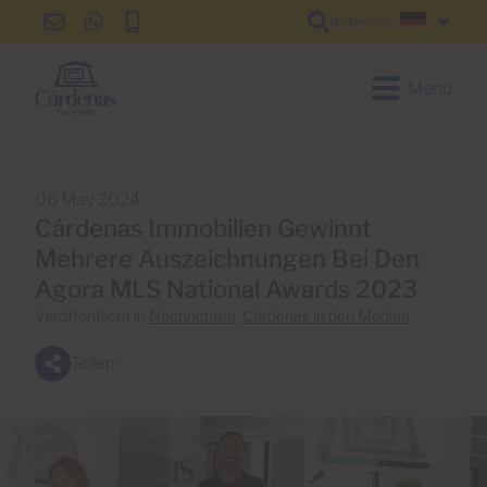
Referenz
info@cardenas-
+34
+34
Deutsc
grancanaria.com
928
928
150
150
Menu
650
650
06 May 2024
Cárdenas Immobilien Gewinnt
Mehrere Auszeichnungen Bei Den
Agora MLS National Awards 2023
Veröffentlicht in
Nachrichten
,
Cárdenas in den Medien
Teilen