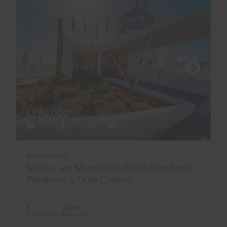
€190,000
30 Fotos
3D-Rundgang
Video
Ref 06080-CA
Studio , am Meer zu kaufen in Don Paco,
Patalavaca, Gran Canaria
1
26m
2
Badezimmer
Baufläche