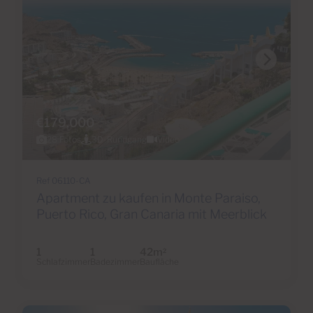
€179,000
28 Fotos
3D-Rundgang
Video
Ref 06110-CA
Apartment zu kaufen in Monte Paraiso,
Puerto Rico, Gran Canaria mit Meerblick
1
1
42m
2
Schlafzimmer
Badezimmer
Baufläche