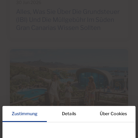
30 Jun 2026
Alles, Was Sie Über Die Grundsteuer
(IBI) Und Die Müllgebühr Im Süden
Gran Canarias Wissen Sollten
Zustimmung
Details
Über Cookies
04 May 2026
Familienaktivitäten auf Gran Canaria: