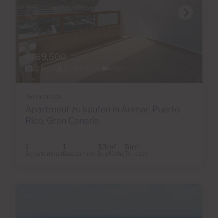
€169,500
22 Fotos
3D-Rundgang
Video
Ref 06111-CA
Apartment zu kaufen in Arimar, Puerto
Rico, Gran Canaria
1
1
33m
5m
2
2
Schlafzimmer
Badezimmer
Baufläche
Terrasse