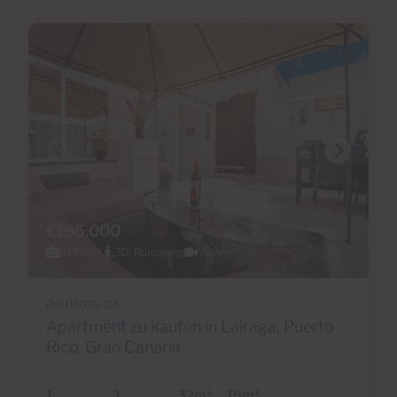
€195,000
31 Fotos
3D-Rundgang
Video
Ref 06075-CA
Apartment zu kaufen in Lairaga, Puerto
Rico, Gran Canaria
1
1
32m
18m
2
2