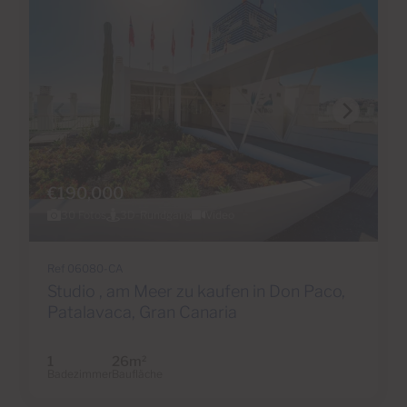
€190,000
30 Fotos
3D-Rundgang
Video
Ref 06080-CA
Studio , am Meer zu kaufen in Don Paco,
Patalavaca, Gran Canaria
1
26m
2
Badezimmer
Baufläche