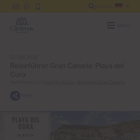
Referenz
info@cardenas-
+34
+34
Deutsc
grancanaria.com
928
928
150
150
Menu
650
650
01 Feb 2018
Reiseführer Gran Canaria: Playa del
Cura
Veröffentlicht in
Tipps für Käufer
,
Wohnen in Gran Canaria
Teilen