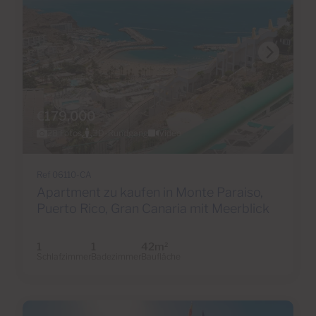
€179,000
28 Fotos
3D-Rundgang
Video
Ref 06110-CA
Apartment zu kaufen in Monte Paraiso,
Puerto Rico, Gran Canaria mit Meerblick
1
1
42m
2
Schlafzimmer
Badezimmer
Baufläche