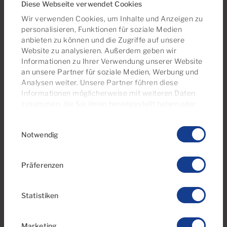
Diese Webseite verwendet Cookies
Nützliche Informationen zu den
Wir verwenden Cookies, um Inhalte und Anzeigen zu
besten Orten, Öffnungszeiten und
personalisieren, Funktionen für soziale Medien
Preisen
anbieten zu können und die Zugriffe auf unsere
Website zu analysieren. Außerdem geben wir
Informationen zu Ihrer Verwendung unserer Website
an unsere Partner für soziale Medien, Werbung und
Analysen weiter. Unsere Partner führen diese
Informationen möglicherweise mit weiteren Daten
zusammen, die Sie ihnen bereitgestellt haben oder
die sie im Rahmen Ihrer Nutzung der Dienste
Einwilligungsauswahl
gesammelt haben. Sie können Ihre
Notwendig
Einwilligungseinstellungen jederzeit auf unserer
Cookie-Richtlinienseite
verwalten
Präferenzen
31 Mar 2026
Statistiken
Energiezertifikat 2026:
Auswirkungen auf Verkauf und
Marketing