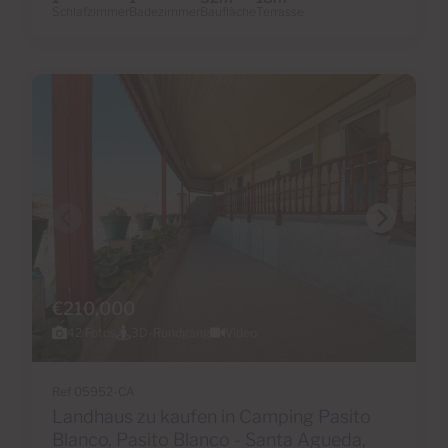
Schlafzimmer
Badezimmer
Baufläche
Terrasse
€210,000
42 Fotos
3D-Rundgang
Video
Ref 05952-CA
Landhaus zu kaufen in Camping Pasito
Blanco, Pasito Blanco - Santa Agueda,