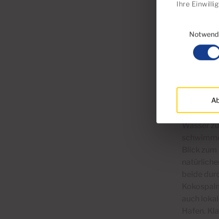
Ihre Einwill
Einwilligungsau
Notwend
Was is
Ab
Das ursprü
der bequem
Wasser zu
schwimme
Blick zum 
natürliche
beide dur
Kokospalm
auch lokal
Hafen.
Kla