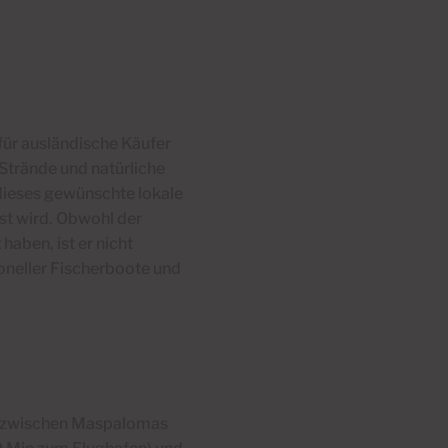
für ausländische Käufer
Strände und natürliche
dieses gewünschte lokale
st wird.
Obwohl der
aben, ist er nicht
ioneller Fischerboote und
gs zwischen Maspalomas