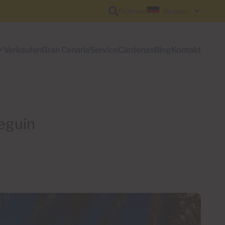
Referenz
Deutsch
Verkaufen
Gran Canaria
Service
Cárdenas
Blog
Kontakt
eguín