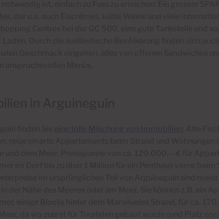
 notwendig ist, einfach zu Fuss zu erreichen: Ein grosser SP
es, der u.a. auch Eiscrèmes, kühle Weine und viele internatio
Shopping Centres bei der GC 500, eine gute Tankstelle und s
 Laden.
Durch die ausländische Bevölkerung finden sich auch 
onalen Geschmack eingehen, alles von offenen Sandwiches un
 anspruchsvollen Menüs.
lien in Arguineguín
guín finden Sie
eine tolle Mischung von Immobilien
: Alte Fis
en, neue smarte Appartements beim Strand und Wohnungen i
se und dem Meer. Preisspanne von ca. 120.000.-- € für Appar
er im Dorf bis zu über 1 Million für ein Penthaus vorne beim 
erpreise im ursprünglichen Teil von Arguineguín sind meist e
 in der Nähe des Meeres oder am Meer.
Sie können z.B. ein A
er, einige Blocks hinter dem Marañuelas Strand, für ca. 170.
eer, da wo zuerst für Touristen gebaut wurde (und Platz noc