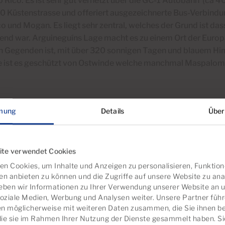
o Rico.
Es ist sehr gut vernetzt über die GC-1 Autobahn (ca 
0 Küstenstrasse und offeriert ausgezeichnerte Bus-Verbindun
o und Mogan. Es liegt sehr zentral, welches der Grund ist das
gend war.
Arguineguíns Lage macht es zu einem Ort der Europ
n Gegenden ist, mit über 320 sonnigen Tagen und blauem Hi
e ist es geschützt von Ostwinde welche manchmal Maspaloma
mung
Details
Über
ite verwendet Cookies
n Cookies, um Inhalte und Anzeigen zu personalisieren, Funktion
en anbieten zu können und die Zugriffe auf unsere Website zu ana
ben wir Informationen zu Ihrer Verwendung unserer Website an 
soziale Medien, Werbung und Analysen weiter. Unsere Partner führ
n möglicherweise mit weiteren Daten zusammen, die Sie ihnen ber
die sie im Rahmen Ihrer Nutzung der Dienste gesammelt haben. S