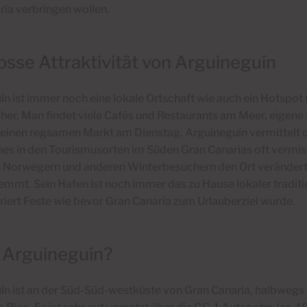
ria verbringen wollen.
osse Attraktivität von Arguineguín
n ist immer noch eine lokale Ortschaft wie auch ein Hotspot 
her.
Man findet viele Cafés und Restaurants am Meer, eigene 
 einen regsamen Markt am Dienstag. Arguineguín vermittelt 
hes in den Tourismusorten im Süden Gran Canarias oft vermis
 Norwegern und anderen Winterbesuchern den Ort verändert h
emmt.
Sein Hafen ist noch immer das zu Hause lokaler tradit
iert Feste wie bevor Gran Canaria zum Urlauberziel wurde.
t Arguineguín?
ín ist an der Süd-Süd-westküste von Gran Canaria, halbwe