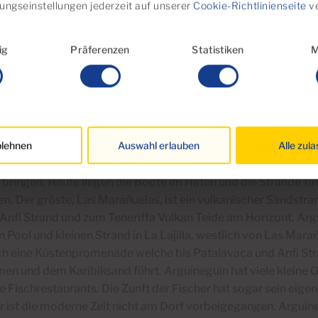
igungseinstellungen jederzeit auf unserer
Cookie-Richtlinienseite
ve
swahl
ig
Präferenzen
Statistiken
M
t im Dorf Arguineguín?
lehnen
Auswahl erlauben
Alle zul
ngliche Dorf überblickt das Meer von zwei Seiten des steinig
ste Weg war, liessen die Fischer ihre Boote an den Stränden
 bringen.
Heute liegen die Boote im Hafen und die Strände 
n.
Der gröste, Las Marañuelas, ist ein vulkanischer Sandstran
Anfi Strand und zum Teneriffa Vulkan Teide am Horizont. Arg
n Pool und kleinen Strand in La Lajilla, westlich von Las Mar
ch eine Küstenpromenade welche bis Patalavaca und Anfi Str
en und dem Karibiksand führt.
Arguineguín hat viele kleine
e Fischrestaurants. Die Zunft der Fischer hat sogar sein eige
r ist die moderne Zeit nicht am Dorf vorbeigegangen. Arguine