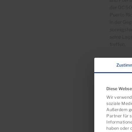
und Puert
der GC 50
Puerto Ric
in der Ge
sonnigste
seine Lag
treffen.
Zustim
Diese Webse
Wir verwende
soziale Medi
Außerdem ge
Partner für 
Informatione
haben oder 