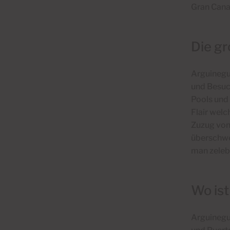
Gran Cana
Die gr
Arguineguí
und Besuc
Pools und
Flair welc
Zuzug von
überschw
man zelebr
Wo is
Arguinegu