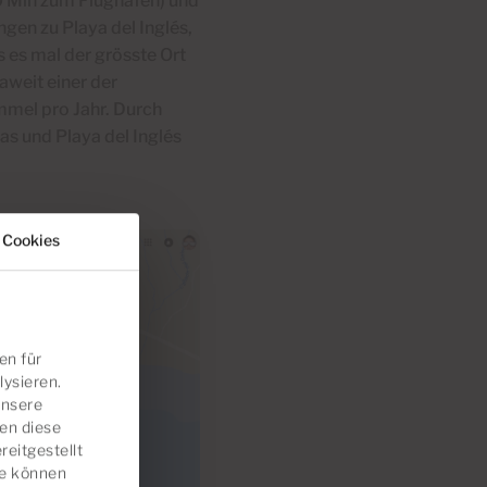
40 Min zum Flughafen) und
gen zu Playa del Inglés,
s es mal der grösste Ort
aweit einer der
mmel pro Jahr. Durch
s und Playa del Inglés
 Cookies
en für
lysieren.
unsere
en diese
eitgestellt
ie können