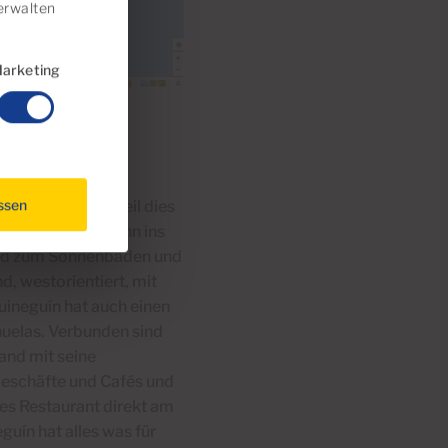
rwalten
arketing
assen
en Festlandes. Weil dies
 liegen um sie dann ins
sind zum Sonnenbaden und
d, westorientiert, mit
uineguín hat auch einen
añuelas. Verbunden sind
and mit seine
 Geschäfte und Cafés und
nes Restaurant direkt am
guín hat alles was für