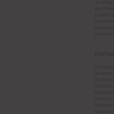
den Alltag
des Strand
Es gibt 2 
Naturfood
internati
gehobenen
Immobi
In Arguine
überblick
der Stras
Schlafzimm
Quadratmet
Bereichen
Schlafzimm
weg vom M