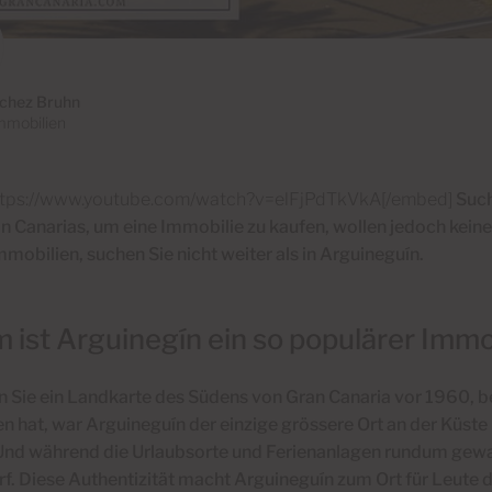
chez Bruhn
mmobilien
ttps://www.youtube.com/watch?v=elFjPdTkVkA[/embed]
Such
 Canarias, um eine Immobilie zu kaufen, wollen jedoch keine
mobilien, suchen Sie nicht weiter als in Arguineguín.
ist Arguinegín ein so populärer Immo
n Sie ein Landkarte des Südens von Gran Canaria vor 1960, 
n hat, war Arguineguín der einzige grössere Ort an der Küst
Und während die Urlaubsorte und Ferienanlagen rundum gewac
f.
Diese Authentizität macht Arguineguín zum Ort für Leute 