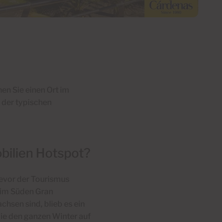
en Sie einen Ort im
 der typischen
bilien Hotspot?
bevor der Tourismus
e im Süden Gran
hsen sind, blieb es ein
die den ganzen Winter auf