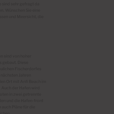
 sind sehr gefragt da
en.
Wünschen Sie eine
ssen und Meersicht, die
en sind von hoher
s gebaut.
Diese
ulichen Fischerdorfes
n nächsten Jahren
en Ort mit Anfi Beach im
.
Auch der Hafen wird
oten in zwei getrennte
den und die Hafen-front
 auch Pläne für die
ichen.