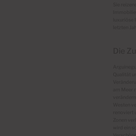
Sie reizen
Immobilie
luxuriöse
letzten Ja
Die Zu
Arguineguí
Qualität 
Veränderu
am Meer n
verändern
Westen ve
renoviert
Zonen verl
wird ein s
Verschöne