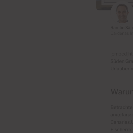
Ramón Sán
Cardenas I
[embed]h
Süden Gran
Urlauberim
Warum 
Betrachte
angefange
Canarias.
Fischerdor