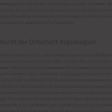
de Bungalows mit Garten und sonnigen grossen Terrassen. Sie
n dieser Art im Süden Gran Canarias nicht mehr gebaut werd
 Immobilie gibt es moderne Penthäuser beim Strand mit Terra
hre gebaut für skandinavische Standards.
kunft der Ortschaft Arguineguín
n ist in den letzten 2o Jahren erheblich gewachsen. Die Baut
und wurden etwas zurück vom Meer in Loma Dos und Los Alto
ngen haben jedoch den ursprünglichen Charakter des bescha
icht verändert.
Aber, wie immer, Arguineguín wird sich in de
, jedoch sehr zum Besten! Für die Küstenpromenade welche d
rbindet ist eine komplette Generalüberholung programmiert
 und saniert und die Fischerboote werden von den Ausflugsbo
egt. Dies wird den Strand direkt mit der neuen Marina verbin
chöner Platz für attraktive Cafés und Restaurants.
Es bestehen
rung der Küste östlich des Orts mit Naturpools und Lidobere