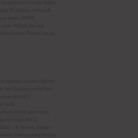
AR Supermarkt in der Nähe
nale Produkte verkauft.
ogar einen SPAR
viele Plätze die auf
d Holzofen-Pizzas bis zu
cherhäuser die den Hafen
n den Gassen zwischen
tements mit 1
Strand.
twas tiefer als in den
ppartement mit 3
000.-- € finden.
Etwas
h kein Thema war) finden